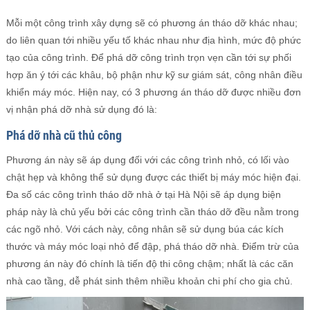
Mỗi một công trình xây dựng sẽ có phương án tháo dỡ khác nhau;
do liên quan tới nhiều yếu tố khác nhau như địa hình, mức độ phức
tạo của công trình. Để phá dỡ công trình trọn vẹn cần tới sự phối
hợp ăn ý tới các khâu, bộ phận như kỹ sư giám sát, công nhân điều
khiển máy móc. Hiện nay, có 3 phương án tháo dỡ được nhiều đơn
vị nhận phá dỡ nhà sử dụng đó là:
Phá dỡ nhà cũ thủ công
Phương án này sẽ áp dụng đối với các công trình nhỏ, có lối vào
chật hẹp và không thể sử dụng được các thiết bị máy móc hiện đại.
Đa số các công trình tháo dỡ nhà ở tại Hà Nội sẽ áp dụng biện
pháp này là chủ yếu bởi các công trình cần tháo dỡ đều nằm trong
các ngõ nhỏ. Với cách này, công nhân sẽ sử dụng búa các kích
thước và máy móc loại nhỏ để đập, phá tháo dỡ nhà. Điểm trừ của
phương án này đó chính là tiến độ thi công chậm; nhất là các căn
nhà cao tầng, dễ phát sinh thêm nhiều khoản chi phí cho gia chủ.