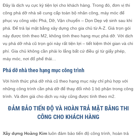
Đây là dịch vụ cực kỳ tiện lợi cho khách hàng. Trong đó, đơn vị thi
công phá dỡ nhà sẽ cung cấp toàn bộ nhân công, máy móc để
phục vụ công việc Phá, Dỡ, Vận chuyển – Dọn Dẹp vệ sinh sau khi
phá. Để trả lại mặt bằng xây dựng cho gia chủ từ A-Z. Giá trọn gói
này được tính theo M2, không tính theo hạng mục phá dỡ. Với dịch
vụ phá dỡ nhà cũ trọn gói này rất tiện lợi – tiết kiệm thời gian và chi
phí. Gia chủ không cần phải lo lắng bất cứ điều gì từ giấy phép,
máy móc, nơi đổ phế thải…
Phá dỡ nhà theo hạng mục công trình
Với hình thức phá dỡ nhà cũ theo hạng mục này chỉ phù hợp với
những công trình cần phá dỡ để thay đổi nhỏ 1 bộ phận trong công
trình. Và đơn giá cho dịch vụ này cũng được tính theo m2.
ĐẢM BẢO TIẾN ĐỘ VÀ HOÀN TRẢ MẶT BẰNG THI
CÔNG CHO KHÁCH HÀNG
Xây dựng Hoàng Kim
luôn đảm bảo tiến độ công trình, hoàn trả