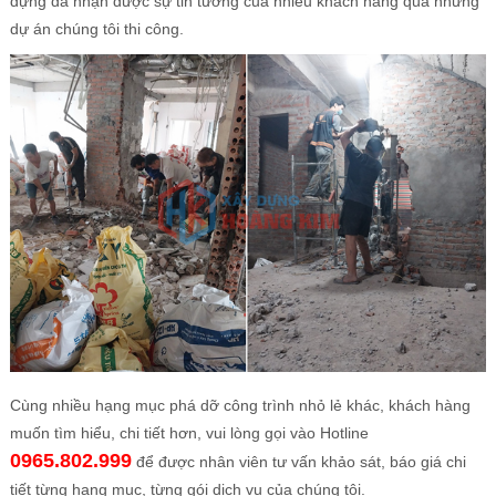
dựng đã nhận được sự tin tưởng của nhiều khách hang qua những
dự án chúng tôi thi công.
Cùng nhiều hạng mục phá dỡ công trình nhỏ lẻ khác, khách hàng
muốn tìm hiểu, chi tiết hơn, vui lòng gọi vào Hotline
0965.802.999
để được nhân viên tư vấn khảo sát, báo giá chi
tiết từng hạng mục, từng gói dịch vụ của chúng tôi.