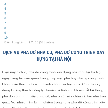
3
4
5
6
7
8
9
10
Điểm trung bình:
9.7
/
10
(
581
votes)
DỊCH VỤ PHÁ DỠ NHÀ CŨ, PHÁ DỠ CÔNG TRÌNH XÂY
DỰNG TẠI HÀ NỘI
Hiện nay dịch vụ phá dỡ công trình xây dựng nhà ở cũ tại Hà Nội
ngày càng trở nên quan trọng, giúp việc phá hủy những công trình
không cần thiết một cách nhanh chóng và hiệu quả. Công ty xây
dựng Hoàng Kim là công ty chuyên về lĩnh vực khoan cắt bê tông,
phá dỡ công trình xây dựng cũ, nhà ở cũ, sửa chữa cải tạo nhà trọn
gói… Với nhiều năm kinh nghiệm trong nghề phá dỡ công trình xây