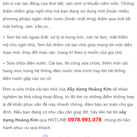
bởi vì các tác động của thời tiết, sản sinh vi khuẩn nấm mốc. Chống
thấm nhằm giúp ngôi nhà mà bạn đang sử dụng một (hoặc nhiều
phương pháp) ngăn chặn nước (hoặc chất lỏng) thấm qua một bề
mặt tường, sàn, trần,vv...
+ Sơn bả nội ngoại thất: xử lý bị bong tróc, nứt nẻ làm, mất thẩm
mỹ cho ngôi nhà. Sơn bả nhằm cải tạo nhà giúp mang tới một diện
mạo mới, thay đổi màu săc, trang trí theo ý muốn của gia chủ.
+ Sửa chữa điện nước: Cải tạo, thi công sửa chữa, thêm mới các
hạng mục trong hệ thống điện nước nhà mình hay khi hệ thống
điện nước gặp các sự cố.
Đơn vị sửa chữa cải tạo nhà của
Xây dựng Hoàng Kim
sẽ khảo
nghiệm lại khả năng hoạt động, từ đó tìm ra những điểm không hợp
lý để khắc phục vấn đề này nhanh chóng, đảm bảo an toàn cho gia
đình. Nếu bạn đang có nhu cầu cần giúp đỡ, hãy liên hệ tới
xây
0978.991.078
dựng Hoàng Kim
qua HOTLINE
, chúng tôi hân
hạnh phục vụ quý khách.