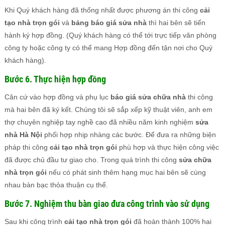
Khi Quý khách hàng đã thống nhất được phương án thi công
cải
tạo nhà trọn gói
và
bảng báo giá sửa nhà
thì hai bên sẽ tiến
hành ký hợp đồng. (Quý khách hàng có thể tới trực tiếp văn phòng
công ty hoặc công ty có thể mang Hợp đồng đến tận nơi cho Quý
khách hàng).
Bước 6. Thực hiện hợp đồng
Căn cứ vào hợp đồng và phụ lục
báo giá sửa chữa nhà
thi công
mà hai bên đã ký kết. Chúng tôi sẽ sắp xếp kỹ thuật viên, anh em
thợ chuyên nghiệp tay nghề cao đã nhiều năm kinh nghiệm
sửa
nhà Hà Nội
phối hợp nhịp nhàng các bước. Để đưa ra những biện
pháp thi công
cải tạo nhà trọn gói
phù hợp và thực hiện công việc
đã được chủ đầu tư giao cho. Trong quá trình thi công
sửa chữa
nhà trọn gói
nếu có phát sinh thêm hạng mục hai bên sẽ cùng
nhau bàn bạc thỏa thuận cụ thể.
Bước 7. Nghiệm thu bàn giao đưa công trình vào sử dụng
Sau khi công trình
cải tạo nhà trọn gói
đã hoàn thành 100% hai