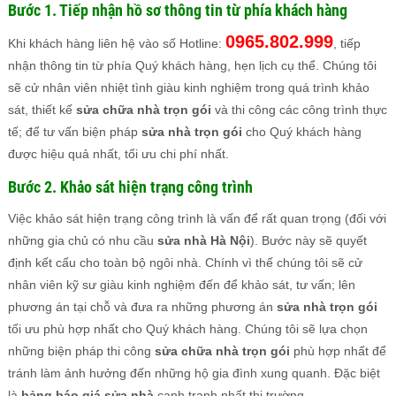
Bước 1. Tiếp nhận hồ sơ thông tin từ phía khách hàng
0965.802.999
Khi khách hàng liên hệ vào số Hotline:
, tiếp
nhận thông tin từ phía Quý khách hàng, hẹn lịch cụ thể. Chúng tôi
sẽ cử nhân viên nhiệt tình giàu kinh nghiệm trong quá trình khảo
sát, thiết kế
sửa chữa nhà trọn gói
và thi công các công trình thực
tế; để tư vấn biện pháp
sửa nhà trọn gói
cho Quý khách hàng
được hiệu quả nhất, tối ưu chi phí nhất.
Bước 2. Khảo sát hiện trạng công trình
Việc khảo sát hiện trạng công trình là vấn để rất quan trọng (đối với
những gia chủ có nhu cầu
sửa nhà Hà Nội
). Bước này sẽ quyết
định kết cấu cho toàn bộ ngôi nhà. Chính vì thế chúng tôi sẽ cử
nhân viên kỹ sư giàu kinh nghiệm đến để khảo sát, tư vấn; lên
phương án tại chỗ và đưa ra những phương án
sửa nhà trọn gói
tối ưu phù hợp nhất cho Quý khách hàng. Chúng tôi sẽ lựa chọn
những biện pháp thi công
sửa chữa nhà trọn gói
phù hợp nhất để
tránh làm ảnh hưởng đến những hộ gia đình xung quanh. Đặc biệt
là
bảng báo giá sửa nhà
cạnh tranh nhất thị trường.