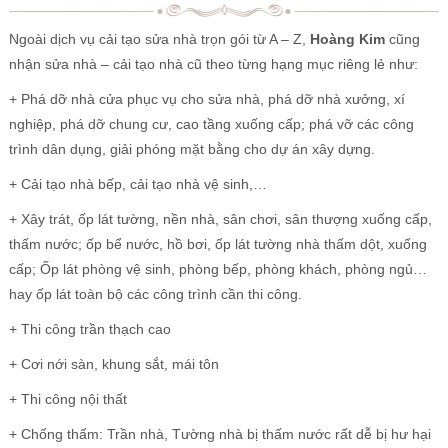
Ngoài dịch vụ cải tạo sửa nhà trọn gói từ A – Z,
Hoàng Kim
cũng
nhận sửa nhà – cải tạo nhà cũ theo từng hạng mục riêng lẻ như:
+ Phá dỡ nhà cửa phục vụ cho sửa nhà, phá dỡ nhà xưởng, xí
nghiệp, phá dỡ chung cư, cao tầng xuống cấp; phá vỡ các công
trình dân dụng, giải phóng mặt bằng cho dự án xây dựng.
+ Cải tạo nhà bếp, cải tạo nhà vệ sinh,…
+ Xây trát, ốp lát tường, nền nhà, sân chơi, sân thượng xuống cấp,
thấm nước; ốp bể nước, hồ bơi, ốp lát tường nhà thấm dột, xuống
cấp; Ốp lát phòng vệ sinh, phòng bếp, phòng khách, phòng ngủ…
hay ốp lát toàn bộ các công trình cần thi công.
+ Thi công trần thạch cao
+ Cơi nới sàn, khung sắt, mái tôn
+ Thi công nội thất
+ Chống thấm: Trần nhà, Tường nhà bị thấm nước rất dễ bị hư hại