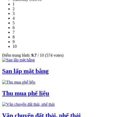
1
2
3
4
5
6
7
8
9
10
Điểm trung bình:
9.7
/
10
(
574
votes)
San lấp mặt bằng
Thu mua phế liệu
Vận chuyển đất thải, phế thải