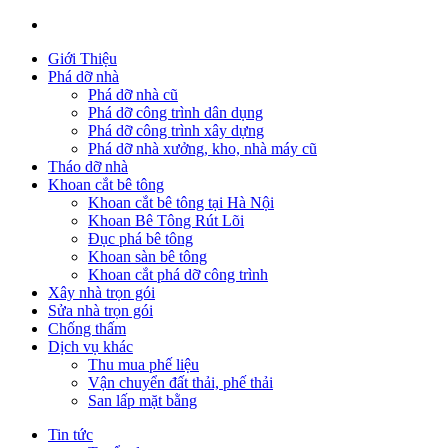
Giới Thiệu
Phá dỡ nhà
Phá dỡ nhà cũ
Phá dỡ công trình dân dụng
Phá dỡ công trình xây dựng
Phá dỡ nhà xưởng, kho, nhà máy cũ
Tháo dỡ nhà
Khoan cắt bê tông
Khoan cắt bê tông tại Hà Nội
Khoan Bê Tông Rút Lõi
Đục phá bê tông
Khoan sàn bê tông
Khoan cắt phá dỡ công trình
Xây nhà trọn gói
Sửa nhà trọn gói
Chống thấm
Dịch vụ khác
Thu mua phế liệu
Vận chuyển đất thải, phế thải
San lấp mặt bằng
Tin tức