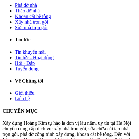
Phá dỡ nhà
Tháo dỡ nhà
Khoan cắt bê tông
Xây nhà trọn gói
Sửa nhà trọn gói
Tin tức
Tin khuyến mãi
Tin tức - Hoạt động
Hỏi - Đáp
Tuyển dụng
Về Chúng tôi
Giới thiệu
Liên hệ
CHUYÊN MỤC
Xây dựng Hoàng Kim tự hào là đơn vị lâu năm, uy tín tại Hà Nội
chuyên cung cấp dịch vụ: xây nhà trọn gói, sửa chữa cải tạo nhà
trọn gói, phá dỡ công trình xây dựng, khoan cắt bê tông. Đến với