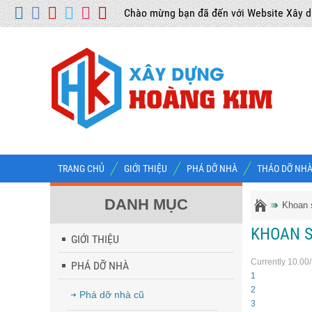
Chào mừng bạn đã đến với Website Xây 
TRANG CHỦ
GIỚI THIỆU
PHÁ DỠ NHÀ
THÁO DỠ NH
DANH MỤC
Khoan
KHOAN S
GIỚI THIỆU
Currently 10.00
PHÁ DỠ NHÀ
1
2
Phá dỡ nhà cũ
3