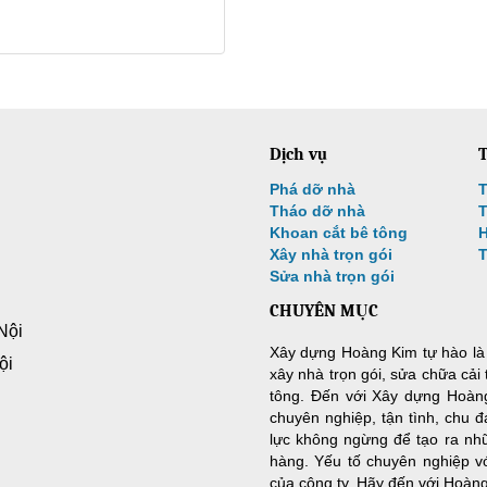
Dịch vụ
T
Phá dỡ nhà
T
Tháo dỡ nhà
T
Khoan cắt bê tông
H
Xây nhà trọn gói
Sửa nhà trọn gói
CHUYÊN MỤC
Nội
Xây dựng Hoàng Kim tự hào là đ
ội
xây nhà trọn gói, sửa chữa cải
tông. Đến với Xây dựng Hoàn
chuyên nghiệp, tận tình, chu đ
lực không ngừng để tạo ra nh
hàng. Yếu tố chuyên nghiệp vớ
của công ty. Hãy đến với Hoàn