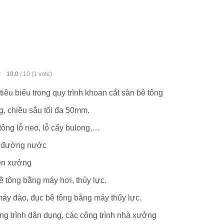
:
10.0
/
10
(
1
vote)
tiêu biểu trong quy trình khoan cắt sàn bê tông
g, chiều sâu tối đa 50mm.
tông lỗ neo, lỗ cấy bulong,…
t đường nước
ền xưởng
ê tông bằng máy hơi, thủy lực.
máy đào, đục bê tông bằng máy thủy lực.
ng trình dân dụng, các công trình nhà xưởng