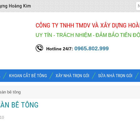
dựng Hoàng Kim
CÔNG TY TNHH TMDV VÀ XÂY DỰNG HOÀ
UY TÍN - TRÁCH NHIỆM - ĐẢM BẢO TIẾN Đ
0965.802.999
Hotline 24/7:
À
KHOAN CẮT BÊ TÔNG
XÂY NHÀ TRỌN GÓI
SỬA NHÀ TRỌN GÓI
 sàn bê tông
ÀN BÊ TÔNG
/10