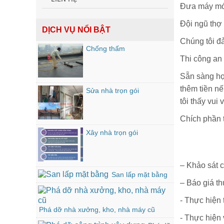
Đưa máy móc 
Đội ngũ thợ
DỊCH VỤ NỔI BẬT
Chúng tôi đả
Chống thấm
Thi công an 
Sẵn sàng hợ
thêm tiền nế
Sửa nhà trọn gói
tôi thấy vui
Chích phần 
Xây nhà trọn gói
– Khảo sát ch
San lấp mặt bằng
– Báo giá th
- Thực hiện 
Phá dỡ nhà xưởng, kho, nhà máy cũ
- Thực hiện 