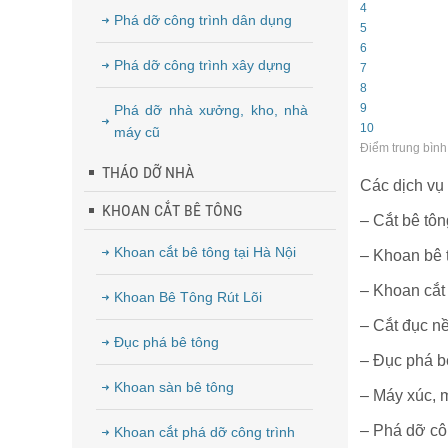
4
Phá dỡ công trình dân dụng
5
6
Phá dỡ công trình xây dựng
7
8
9
Phá dỡ nhà xưởng, kho, nhà
10
máy cũ
Điểm trung bình
THÁO DỠ NHÀ
Các dịch vụ 
KHOAN CẮT BÊ TÔNG
– Cắt bê tôn
Khoan cắt bê tông tại Hà Nội
– Khoan bê 
– Khoan cắ
Khoan Bê Tông Rút Lõi
– Cắt đục n
Đục phá bê tông
– Đục phá b
Khoan sàn bê tông
– Máy xúc, 
– Phá dỡ cô
Khoan cắt phá dỡ công trình