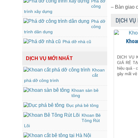
Phá dỡ
công
– Bàn giao 
trình xây dựng
DỊCH VỤ
Phá dỡ
công
trình dân dụng
Khoa
Phá dỡ nhà cũ
DỊCH VỤ 
DỊCH VỤ MỚI NHẤT
GIÁ RẺ TẠI
hiệu quả - 
Khoan
gây mất vệ 
cắt
phá dỡ công trình
Khoan sàn bê
tông
Đục phá bê tông
Khoan Bê
Tông Rút
Lõi