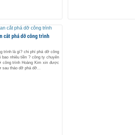
an cắt phá dỡ công trình
 trình là gì? chi phí phá dỡ công
ũ bao nhiêu tiền ? công ty chuyên
ỡ công trình Hoàng Kim xin được
ư sau tháo dỡ phá dỡ...