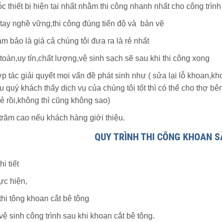
thiết bị hiện tại nhất nhằm thi công nhanh nhất cho công trìn
 tay nghề vững,thi công đúng tiến độ và bản vẽ
m bảo là giá cả chúng tôi đưa ra là rẻ nhất
toàn,uy tín,chất lượng,vệ sinh sạch sẽ sau khi thi công xong
p tác giải quyết mọi vấn đề phát sinh như ( sửa lại lỗ khoan,
u quý khách thấy dịch vụ của chúng tôi tốt thì có thể cho thợ b
 vẻ rồi,không thì cũng không sao)
trăm cao nếu khách hàng giới thiệu.
QUY TRÌNH THI CÔNG KHOAN S
i tiết
ực hiện,
thi tông khoan cắt bê tông
vệ sinh công trình sau khi khoan cắt bê tông.