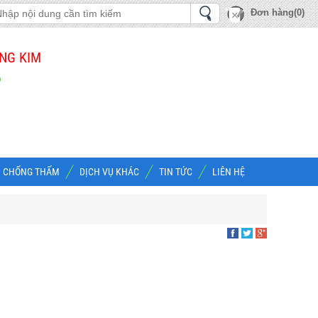
Đơn hàng(0)
NG KIM
Ộ
CHỐNG THẤM
DỊCH VỤ KHÁC
TIN TỨC
LIÊN HỆ