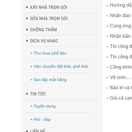
– Hướng dẫn
XÂY NHÀ TRỌN GÓI
– Nhận đào 
SỬA NHÀ TRỌN GÓI
– Cung ứng 
CHỐNG THẤM
– Nhận bắn 
DỊCH VỤ KHÁC
– Thi công đ
Thu mua phế liệu
– Thi công đ
Vận chuyển đất thải, phế thải
– Công trìn
– Vệ sinh,… 
San lấp mặt bằng
– Bảo trì và 
TIN TỨC
– Giá cả cạnh
Tuyển dụng
Hỏi - đáp
LIÊN HỆ