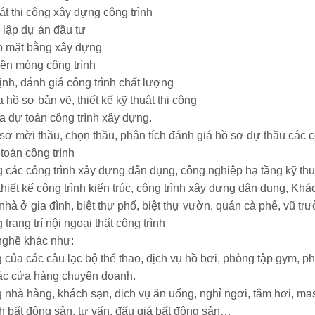
 thi công xây dựng công trình
lập dự án đầu tư
 mặt bằng xây dựng
n móng công trình
h, đánh giá công trình chất lượng
 hồ sơ bản vẽ, thiết kế kỹ thuật thi công
a dự toán công trình xây dựng.
sơ mời thầu, chọn thầu, phân tích đánh giá hồ sơ dự thầu các c
toán công trình
 các công trình xây dựng dân dụng, công nghiệp hạ tầng kỹ thu
hiết kế công trình kiến trúc, công trình xây dựng dân dụng, Kh
nhà ở gia đình, biệt thự phố, biệt thự vườn, quán cà phê, vũ t
trang trí nội ngoại thất công trình
nghề khác như:
 của các câu lạc bộ thể thao, dịch vụ hồ bơi, phòng tập gym, phò
các cửa hàng chuyên doanh.
g nhà hàng, khách sạn, dịch vụ ăn uống, nghỉ ngơi, tắm hơi, 
h bất động sản, tư vấn, đấu giá bất động sản…