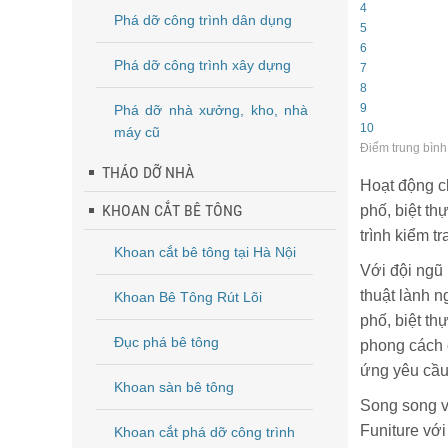
4
Phá dỡ công trình dân dụng
5
6
Phá dỡ công trình xây dựng
7
8
9
Phá dỡ nhà xưởng, kho, nhà
10
máy cũ
Điểm trung bình
THÁO DỠ NHÀ
Hoạt động ch
KHOAN CẮT BÊ TÔNG
phố, biệt t
trình kiểm t
Khoan cắt bê tông tại Hà Nội
Với đội ngũ 
thuật lành n
Khoan Bê Tông Rút Lõi
phố, biệt th
Đục phá bê tông
phong cách 
ứng yêu cầu 
Khoan sàn bê tông
Song song v
Funiture vớ
Khoan cắt phá dỡ công trình