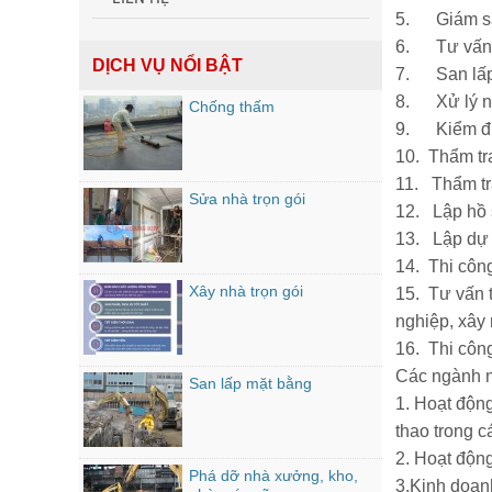
5. Giám sát
6. Tư vấn 
DỊCH VỤ NỔI BẬT
7. San lấp
8. Xử lý nề
Chống thấm
9. Kiểm địn
10. Thẩm tra
11. Thẩm tr
Sửa nhà trọn gói
12. Lập hồ 
13. Lập dự 
14. Thi công
Xây nhà trọn gói
15. Tư vấn t
nghiệp, xây 
16. Thi công 
Các ngành 
San lấp mặt bằng
1. Hoạt động
thao trong 
2. Hoạt độn
Phá dỡ nhà xưởng, kho,
3.Kinh doan