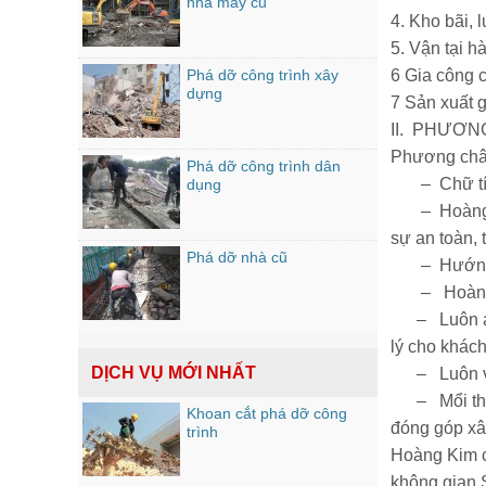
nhà máy cũ
4. Kho bãi, 
5. Vận tại 
Phá dỡ công trình xây
6 Gia công c
dựng
7 Sản xuất 
II. PHƯƠN
Phương châm
Phá dỡ công trình dân
– Chữ tín l
dụng
– Hoàng Kim
sự an toàn, 
Phá dỡ nhà cũ
– Hướng tới
– Hoàn thiệ
– Luôn áp d
lý cho khách
DỊCH VỤ MỚI NHẤT
– Luôn vận 
– Mổi thành
Khoan cắt phá dỡ công
đóng góp xâ
trình
Hoàng Kim c
không gian S