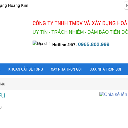
dựng Hoàng Kim
CÔNG TY TNHH TMDV VÀ XÂY DỰNG HOÀ
UY TÍN - TRÁCH NHIỆM - ĐẢM BẢO TIẾN Đ
0965.802.999
Hotline 24/7:
À
KHOAN CẮT BÊ TÔNG
XÂY NHÀ TRỌN GÓI
SỬA NHÀ TRỌN GÓI
hiệu
ỆU
10