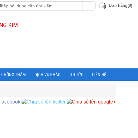
Đơn hàng(0)
NG KIM
Ộ
CHỐNG THẤM
DỊCH VỤ KHÁC
TIN TỨC
LIÊN HỆ