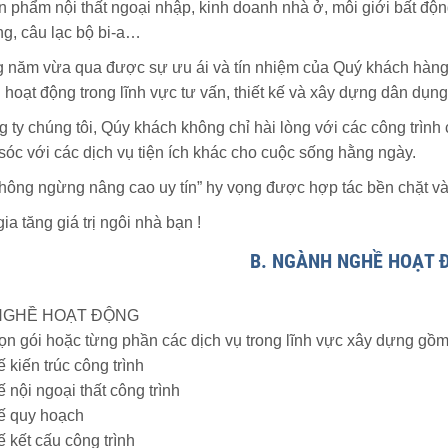
n phẩm nội thất ngoại nhập, kinh doanh nhà ở, môi giới bất độ
ng, câu lạc bộ bi-a…
 năm vừa qua được sự ưu ái và tín nhiệm của Quý khách hàng
 hoạt động trong lĩnh vực tư vấn, thiết kế và xây dựng dân dụn
 ty chúng tôi, Qúy khách không chỉ hài lòng với các công trình 
óc với các dịch vụ tiện ích khác cho cuộc sống hằng ngày.
không ngừng nâng cao uy tín” hy vọng được hợp tác bền chặt và
a tăng giá trị ngôi nhà bạn !
B. NGÀNH NGHỀ HOẠT 
 NGHỀ HOẠT ĐỘNG
rọn gói hoặc từng phần các dịch vụ trong lĩnh vực xây dựng gồ
kiến trúc công trình
nội ngoại thất công trình
ế quy hoạch
 kết cấu công trình