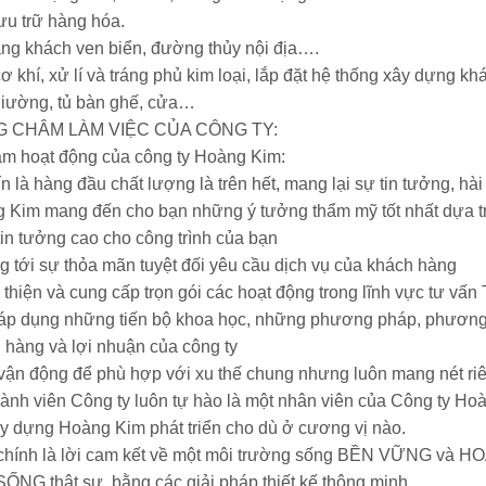
lưu trữ hàng hóa.
hàng khách ven biển, đường thủy nội địa….
ơ khí, xử lí và tráng phủ kim loại, lắp đặt hệ thống xây dựng kh
giường, tủ bàn ghế, cửa…
G CHÂM LÀM VIỆC CỦA CÔNG TY:
 hoạt động của công ty Hoàng Kim:
à hàng đầu chất lượng là trên hết, mang lại sự tin tưởng, hài
 mang đến cho bạn những ý tưởng thẩm mỹ tốt nhất dựa trên
tin tưởng cao cho công trình của bạn
 sự thỏa mãn tuyệt đối yêu cầu dịch vụ của khách hàng
n và cung cấp trọn gói các hoạt động trong lĩnh vực tư vấn T
ụng những tiến bộ khoa học, những phương pháp, phương tiện
 hàng và lợi nhuận của công ty
động để phù hợp với xu thế chung nhưng luôn mang nét riêng 
 viên Công ty luôn tự hào là một nhân viên của Công ty Hoà
y dựng Hoàng Kim phát triển cho dù ở cương vị nào.
hính là lời cam kết về một môi trường sống BỀN VỮNG và HO
ỐNG thật sự, bằng các giải pháp thiết kế thông minh.