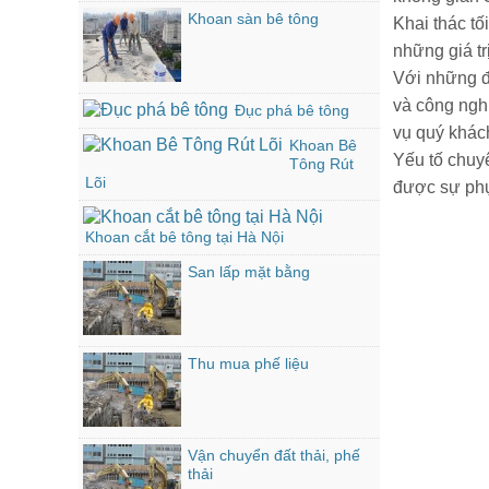
Khoan sàn bê tông
Khai thác tố
những giá tr
Với những độ
và công ngh
Đục phá bê tông
vụ quý khác
Khoan Bê
Yếu tố chuy
Tông Rút
Lõi
được sự phục
Khoan cắt bê tông tại Hà Nội
San lấp mặt bằng
Thu mua phế liệu
Vận chuyển đất thải, phế
thải