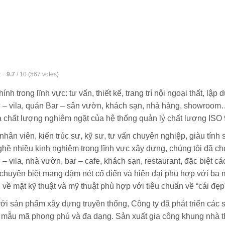
:
9.7
/
10
(
567
votes)
ính trong lĩnh vực: tư vấn, thiết kế, trang trí nội ngoại thất, lậ
hự – vila, quán Bar – sân vườn, khách sạn, nhà hàng, showro
ra chất lượng nghiêm ngặt của hệ thống quản lý chất lượng ISO
nhân viên, kiến trúc sư, kỹ sư, tư vấn chuyên nghiệp, giàu tính 
ghề nhiều kinh nghiệm trong lĩnh vực xây dựng, chúng tôi đã cho
ự – vila, nhà vườn, bar – cafe, khách sạn, restaurant, đặc biệt 
chuyên biệt mang đậm nét cổ điển và hiện đại phù hợp với ba 
về mặt kỹ thuật và mỹ thuật phù hợp với tiêu chuẩn về “cái đẹ
ới sản phẩm xây dựng truyền thống, Công ty đã phát triển c
i mẫu mã phong phú và đa dạng. Sản xuất gia công khung nhà t