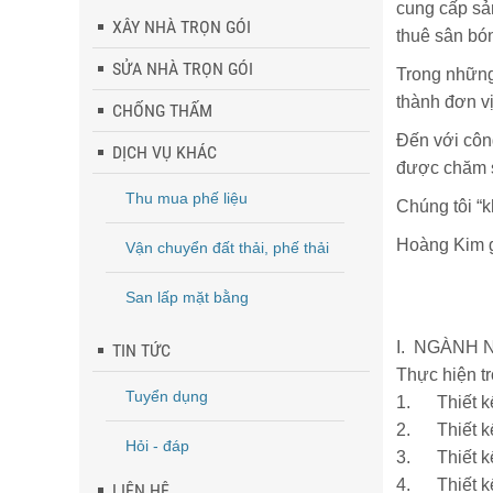
cung cấp sả
XÂY NHÀ TRỌN GÓI
thuê sân bó
SỬA NHÀ TRỌN GÓI
Trong những
thành đơn vị
CHỐNG THẤM
Đến với công
DỊCH VỤ KHÁC
được chăm s
Thu mua phế liệu
Chúng tôi “
Hoàng Kim gi
Vận chuyển đất thải, phế thải
San lấp mặt bằng
I. NGÀNH
TIN TỨC
Thực hiện t
Tuyển dụng
1. Thiết kế 
2. Thiết kế 
Hỏi - đáp
3. Thiết k
4. Thiết kế
LIÊN HỆ