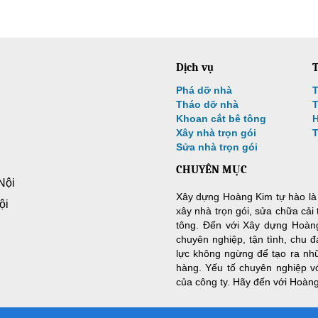
Dịch vụ
T
Phá dỡ nhà
T
Tháo dỡ nhà
T
Khoan cắt bê tông
H
Xây nhà trọn gói
Sửa nhà trọn gói
CHUYÊN MỤC
Nội
Xây dựng Hoàng Kim tự hào là đ
ội
xây nhà trọn gói, sửa chữa cải
tông. Đến với Xây dựng Hoàn
chuyên nghiệp, tận tình, chu đ
lực không ngừng để tạo ra nh
hàng. Yếu tố chuyên nghiệp vớ
của công ty. Hãy đến với Hoàn