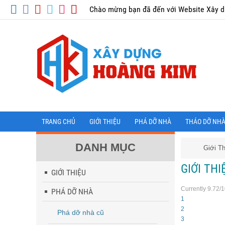
Chào mừng bạn đã đến với Website Xây 
TRANG CHỦ
GIỚI THIỆU
PHÁ DỠ NHÀ
THÁO DỠ NH
DANH MỤC
Giới T
GIỚI THI
GIỚI THIỆU
Currently 9.72/
PHÁ DỠ NHÀ
1
2
Phá dỡ nhà cũ
3